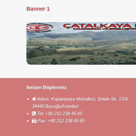
Banner 1
İletişim Bilgilerimiz
Adres:
Kaptanpaşa Mahallesi, Şelale Sk. 17/A,
34440 Beyoğlu/İstanbul
Tel:
+90 212 238 45 65
Fax:
+90 212 238 45 65