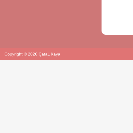
Copyright © 2026 ÇataL Kaya