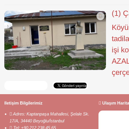
(1) Ç
Köyü
tadil
işi k
AZALA
çerçe
İletişim Bilgilerimiz
Ulaşım Harita
Adres:
Kaptanpaşa Mahallesi, Şelale Sk.
17/A, 34440 Beyoğlu/İstanbul
Tel:
+90 212 238 45 65