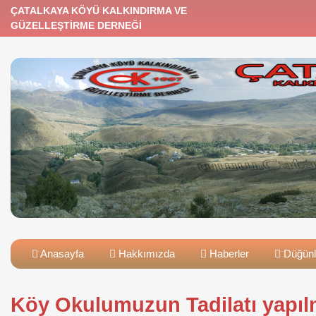
ÇATALKAYA KÖYÜ KALKINDIRMA VE
GÜZELLEŞTİRME DERNEĞİ
Anasayfa
Hakkımızda
Haberler
Düğünl
Köy Okulumuzun Tadilatı yapılm