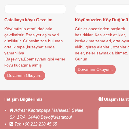
Çatalkaya köyü Gezelim
Köyümüzden Köy Düğünü
Köyümüzün etrafı dağlarla
Günler öncesinden başlardı
çevrilmiştir. Esas yerleşim yeri
hazırlıklar. Kesilecek etlikler,
düzlüktür. Güneyimizde bulunan
keşkek malzemeleri, orta oyu
ortalık tepe ,kuzeybatısında
ekibi, güreş alanları, ozanlar
yamanlı!ya
neler, neler saymakla bitmez.
,Başevliya,Ebemsyvanı gibi yerler
Günün
köyü kucağına almış
Devamını Okuyun..
Devamını Okuyun..
İletişim Bilgilerimiz
Ulaşım Harit
Adres:
Kaptanpaşa Mahallesi, Şelale
Sk. 17/A, 34440 Beyoğlu/İstanbul
Tel:
+90 212 238 45 65