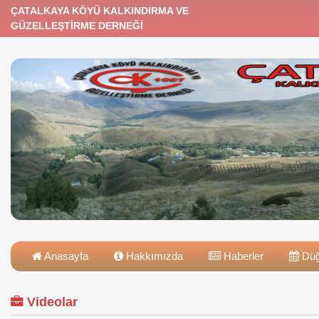
ÇATALKAYA KÖYÜ KALKINDIRMA VE
GÜZELLEŞTİRME DERNEĞİ
Anasayfa
Hakkımızda
Haberler
Düğ
Videolar